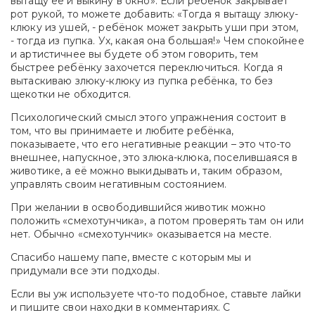
вытащу её и выкину в окно». Если ребёнок закрывает
рот рукой, то можете добавить: «Тогда я вытащу злюку-
клюку из ушей, - ребёнок может закрыть уши при этом,
- тогда из пупка. Ух, какая она большая!» Чем спокойнее
и артистичнее вы будете об этом говорить, тем
быстрее ребёнку захочется переключиться. Когда я
вытаскиваю злюку-клюку из пупка ребёнка, то без
щекотки не обходится.
Психологический смысл этого упражнения состоит в
том, что вы принимаете и любите ребёнка,
показываете, что его негативные реакции – это что-то
внешнее, напускное, это злюка-клюка, поселившаяся в
животике, а её можно выкидывать и, таким образом,
управлять своим негативным состоянием.
При желании в освободившийся животик можно
положить «смехотунчика», а потом проверять там он или
нет. Обычно «смехотунчик» оказывается на месте.
Спасибо нашему папе, вместе с которым мы и
придумали все эти подходы.
Если вы уж используете что-то подобное, ставьте лайки
и пишите свои находки в комментариях. С