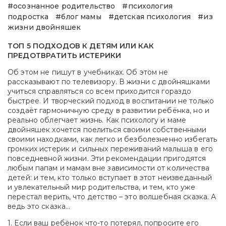
#осознанное родительство
#психология
подростка
#блог мамы
#детская психология
#из
жизни двойняшек
ТОП 5 ПОДХОДОВ К ДЕТЯМ ИЛИ КАК
ПРЕДОТВРАТИТЬ ИСТЕРИКИ
Об этом не пишут в учебниках. Об этом не
рассказывают по телевизору. В жизни с двойняшками
учиться справляться со всем приходится гораздо
быстрее. И творческий подход в воспитании не только
создаёт гармоничную среду в развитии ребёнка, но и
реально облегчает жизнь. Как психологу и маме
двойняшек хочется поелиться своими собственными
своими находками, как легко и безболезненно избегать
громких истерик и сильных переживаний малыша в его
повседневной жизни. Эти рекомендации пригодятся
любым папам и мамам вне зависимости от количества
детей: и тем, кто только вступает в этот неизведанный
и увлекательный мир родительства, и тем, кто уже
перестал верить, что детство – это волшебная сказка. А
ведь это сказка...
1. Если ваш ребёнок что-то потерял, попросите его