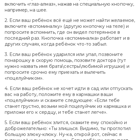
включить «глаз-алмаз», нажав на специальную кнопочку,
например, на шее.
2. Если ваш ребёнок всё ещё не может найти желаемое,
включите «вспоминалку» (другую кнопочку на теле) и
попросите вспомнить, где он видел потерянное в
последний раз. Кнопочка «вспоминалка» работает и в
других случаях, когда ребёнок что-то забыл.
3. Если ваш ребёнок ударился или упал, позвоните
понарошку в скорую помощь, позовите доктора (тут
нужно назвать имя брата\сестры\любимой игрушки) и
попросите срочно ему приехать и вылечить
«поцелуйчиком».
4. Если ваш ребёнок не хочет идти в сад или отпускать
вас на работу, положите ему в кармашки ваши
«поцелуйчики» и скажите следующее: «Если тебе
станет грустно, возьми мой поцелуйчик из кармашка и
приложи его к сердцу, и тебе станет легче».
5. Если ваш ребёнок злится, скажите ему спокойно и
доброжелательно: «Ты злишься. Видимо, ты проглотил
большую злюку-клюку. Ну-ка, открой рот, сейчас я