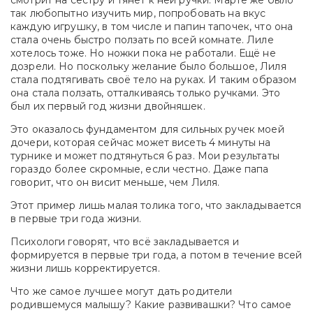
смотрит на сестру и тянет к ней ручки. Марте же было
так любопытно изучить мир, попробовать на вкус
каждую игрушку, в том числе и папин тапочек, что она
стала очень быстро ползать по всей комнате. Лиле
хотелось тоже. Но ножки пока не работали. Ещё не
дозрели. Но поскольку желание было большое, Лиля
стала подтягивать своё тело на руках. И таким образом
она стала ползать, отталкиваясь только ручками. Это
был их первый год жизни двойняшек.
Это оказалось фундаментом для сильных ручек моей
дочери, которая сейчас может висеть 4 минуты на
турнике и может подтянуться 6 раз. Мои результаты
гораздо более скромные, если честно. Даже папа
говорит, что он висит меньше, чем Лиля.
Этот пример лишь малая толика того, что закладывается
в первые три года жизни.
Психологи говорят, что всё закладывается и
формируется в первые три года, а потом в течение всей
жизни лишь корректируется.
Что же самое лучшее могут дать родители
родившемуся малышу? Какие развивашки? Что самое