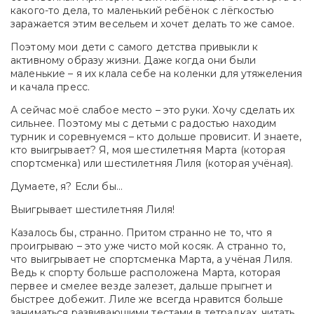
какого-то дела, то маленький ребёнок с лёгкостью
заражается этим весельем и хочет делать то же самое.
Поэтому мои дети с самого детства привыкли к
активному образу жизни. Даже когда они были
маленькие – я их клала себе на коленки для утяжеления
и качала пресс.
А сейчас моё слабое место – это руки. Хочу сделать их
сильнее. Поэтому мы с детьми с радостью находим
турник и соревнуемся – кто дольше провисит. И знаете,
кто выигрывает? Я, моя шестилетняя Марта (которая
спортсменка) или шестилетняя Лиля (которая учёная).
Думаете, я? Если бы…
Выигрывает шестилетняя Лиля!
Казалось бы, странно. Притом странно не то, что я
проигрываю – это уже чисто мой косяк. А странно то,
что выигрывает не спортсменка Марта, а учёная Лиля.
Ведь к спорту больше расположена Марта, которая
первее и смелее везде залезет, дальше прыгнет и
быстрее добежит. Лиле же всегда нравится больше
заниматься развивающими тестами в тетрадках, читать