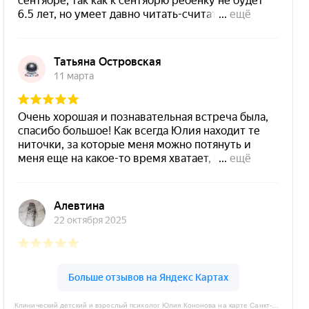
Клинический детский и взрослый психолог Юлия Кононова на карте Санкт‑Петербурга — Яндекс Карты