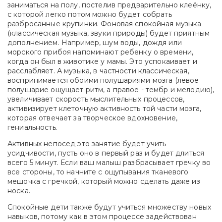
заниматься на полу, постелив предварительно клеёнку,
с которой легко потом можно будет собрать
разбросанные крупинки. Фоновая спокойная музыка
(классическая музыка, звуки природы) будет приятным
дополнением. Например, шум воды, дождя или
морского прибоя напоминают ребенку о времени,
когда он был в животике у мамы. Это успокаивает и
расслабляет. А музыка, в частности классическая,
воспринимается обоими полушариями мозга (левое
полушарие ощущает ритм, а правое - тембр и мелодию),
увеличивает скорость мыслительных процессов,
активизирует клеточную активность той части мозга,
которая отвечает за творческое вдохновение,
гениальность.
Активных непосед это занятие будет учить
усидчивости, пусть оно в первый раз и будет длиться
всего 5 минут. Если ваш малыш разбрасывает гречку во
все стороны, то начните с ощупывания тканевого
мешочка с гречкой, который можно сделать даже из
носка.
Спокойные дети также будут учиться множеству новых
навыков, потому как в этом процессе задействован