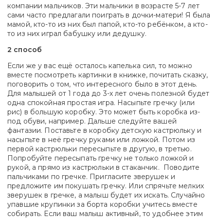
компании мальчиков. Эти мальчики в возрасте 5-7 лет
сами часто предлагали поиграть в дочки-матери! Я была
мамой, кто-то из них был папой, кто-то ребёнком, а кто-
то из них играл бабушку или дедушку.
2 способ
Если же у вас ещё осталось капелька сил, то можно
вместе посмотреть картинки в книжке, почитать сказку,
поговорить о том, что интересного было в этот день.
Для малышей от 1 года до 3-х лет очень полезной будет
одна спокойная простая игра. Насыпьте гречку (или
рис) в большую коробку. Это может быть коробка из-
под обуви, например. Дальше следуйте вашей
фантазии. Поставьте в коробку детскую кастрюльку и
насыпьте в неё гречку руками или ложкой. Потом из
первой кастрюльки пересыпьте в другую, в третью.
Попробуйте пересыпать гречку не только ложкой и
рукой, а прямо из кастрюльки в стаканчик. Поводите
пальчиками по гречке. Пригласите зверушек и
предложите им покушать гречку. Или спрячьте мелких
зверушек в гречке, а малыш будет их искать. Случайно
упавшие крупинки за борта коробки учитесь вместе
собирать. Если ваш малыш активный, то удобнее этим