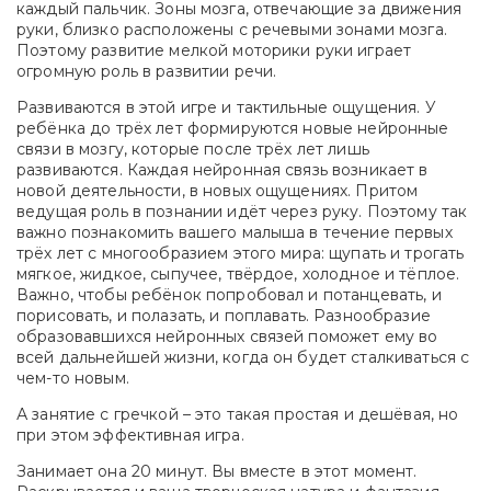
каждый пальчик. Зоны мозга, отвечающие за движения
руки, близко расположены с речевыми зонами мозга.
Поэтому развитие мелкой моторики руки играет
огромную роль в развитии речи.
Развиваются в этой игре и тактильные ощущения. У
ребёнка до трёх лет формируются новые нейронные
связи в мозгу, которые после трёх лет лишь
развиваются. Каждая нейронная связь возникает в
новой деятельности, в новых ощущениях. Притом
ведущая роль в познании идёт через руку. Поэтому так
важно познакомить вашего малыша в течение первых
трёх лет с многообразием этого мира: щупать и трогать
мягкое, жидкое, сыпучее, твёрдое, холодное и тёплое.
Важно, чтобы ребёнок попробовал и потанцевать, и
порисовать, и полазать, и поплавать. Разнообразие
образовавшихся нейронных связей поможет ему во
всей дальнейшей жизни, когда он будет сталкиваться с
чем-то новым.
А занятие с гречкой – это такая простая и дешёвая, но
при этом эффективная игра.
Занимает она 20 минут. Вы вместе в этот момент.