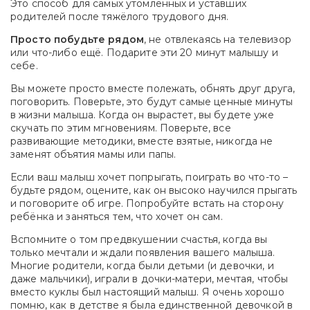
Это способ для самых утомлённых и уставших
родителей после тяжёлого трудового дня.
Просто побудьте рядом
, не отвлекаясь на телевизор
или что-либо ещё. Подарите эти 20 минут малышу и
себе.
Вы можете просто вместе полежать, обнять друг друга,
поговорить. Поверьте, это будут самые ценные минуты
в жизни малыша. Когда он вырастет, вы будете уже
скучать по этим мгновениям. Поверьте, все
развивающие методики, вместе взятые, никогда не
заменят объятия мамы или папы.
Если ваш малыш хочет попрыгать, поиграть во что-то –
будьте рядом, оцените, как он высоко научился прыгать
и поговорите об игре. Попробуйте встать на сторону
ребёнка и заняться тем, что хочет он сам.
Вспомните о том предвкушении счастья, когда вы
только мечтали и ждали появления вашего малыша.
Многие родители, когда были детьми (и девочки, и
даже мальчики), играли в дочки-матери, мечтая, чтобы
вместо куклы был настоящий малыш. Я очень хорошо
помню, как в детстве я была единственной девочкой в