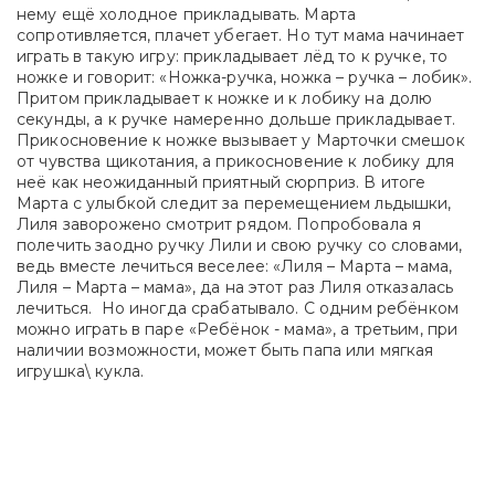
нему ещё холодное прикладывать. Марта
сопротивляется, плачет убегает. Но тут мама начинает
играть в такую игру: прикладывает лёд то к ручке, то
ножке и говорит: «Ножка-ручка, ножка – ручка – лобик».
Притом прикладывает к ножке и к лобику на долю
секунды, а к ручке намеренно дольше прикладывает.
Прикосновение к ножке вызывает у Марточки смешок
от чувства щикотания, а прикосновение к лобику для
неё как неожиданный приятный сюрприз. В итоге
Марта с улыбкой следит за перемещением льдышки,
Лиля заворожено смотрит рядом. Попробовала я
полечить заодно ручку Лили и свою ручку со словами,
ведь вместе лечиться веселее: «Лиля – Марта – мама,
Лиля – Марта – мама», да на этот раз Лиля отказалась
лечиться. Но иногда срабатывало. С одним ребёнком
можно играть в паре «Ребёнок - мама», а третьим, при
наличии возможности, может быть папа или мягкая
игрушка\ кукла.