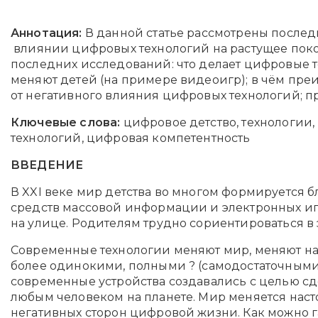
Аннотация:
В данной статье рассмотрены послед
влиянии цифровых технологий на растущее покол
последних исследований: что делает цифровые 
меняют детей (на примере видеоигр); в чём пре
от негативного влияния цифровых технологий; 
Ключевые слова:
цифровое детство, технологии
технологий, цифровая компетентность
ВВЕДЕНИЕ
В XXI веке мир детства во многом формируется б
средств массовой информации и электронных иг
на улице. Родителям трудно сориентироваться 
Современные технологии меняют мир, меняют нас
более одинокими, полными ? (самодостаточными?)
современные устройства создавались с целью сд
любым человеком на планете. Мир меняется насто
негативных сторон цифровой жизни. Как можно га