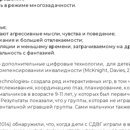
ть в режиме многозадачности.
ья;
ают агрессивные мысли, чувства и поведение;
мания и большей отвлекаемости;
оляции и меньшему времени, затрачиваемому на др
альность с фантазией.
 что дополнительные цифровые технологии, для де
пенсировании инвалидности (McKnight, Davies, 20
echnologies» создала ряд интерактивных игр, в то
тслеживания, координацию глаз, планирование, к
 мальчиков в возрасте 9-11 лет, у которых был пер
 Результаты показали, что у группы, которая не игра
ментальной игравшей группы. Сами мальчики такж
 2014) обнаружили, что, когда дети с СДВГ играли 