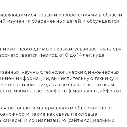
 появляющимися новыми изобретениями в области
ий изучения современных детей и обсуждаются
енирует необходимые навыки, усваивает культуру
ссматривается период от 0 до 14 лет, куда
язанных, научных, технологических, инженерных
нением информации, вычислительную технику и
ские приложения, а также связанные со всем
ншеты, мобильные телефоны (смартфоны, айфоны)
тся не только к материальным объектам этого
зможности, такие как связь (текстовые
ие камеры) и социализацию (сайты социальных