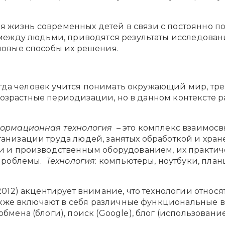
тся жизнь современных детей в связи с постоянно
между людьми, приводятся результаты исследован
овые способы их решения.
огда человек учится понимать окружающий мир, тр
возрастные периодизации, но в данном контексте ра
ормационная технология
– это комплекс взаимосв
анизации труда людей, занятых обработкой и хра
 и производственным оборудованием, их практиче
 проблемы.
Технология
: компьютеры, ноутбуки, пла
12) акцентирует внимание, что технологии относя
акже включают в себя различные функциональные во
мена (блоги), поиск (Google), блог (использован