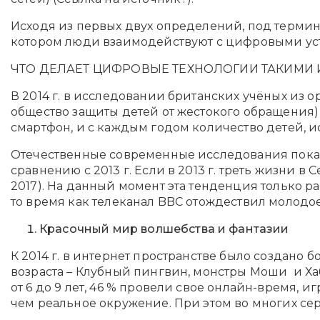
Исходя из первых двух определений, под терми
котором люди взаимодействуют с цифровыми уст
ЧТО ДЕЛАЕТ ЦИФРОВЫЕ ТЕХНОЛОГИИ ТАКИМИ
В 2014 г. в исследовании британских учёных из ор
общество защиты детей от жестокого обращения) 
смартфон, и с каждым годом количество детей, ис
Отечественные современные исследования показа
сравнению с 2013 г. Если в 2013 г. треть жизни в
2017). На данный момент эта тенденция только р
то время как телеканал BBC отождествил молодое п
Красочный мир волшебства и фантазии
К 2014 г. в интернет пространстве было создано
возраста – Клубный пингвин, монстры Моши и Хабб
от 6 до 9 лет, 46 % провели свое онлайн-время,
чем реальное окружение. При этом во многих сер