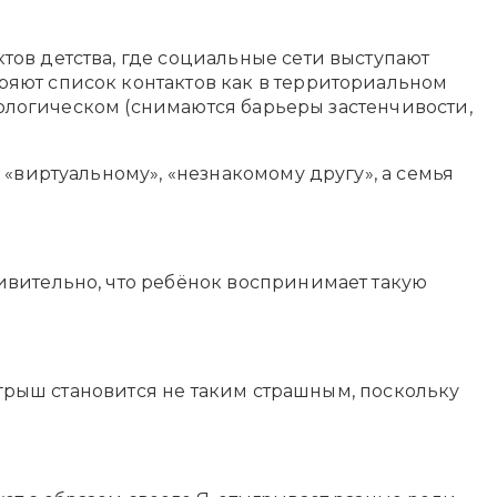
ов детства, где социальные сети выступают
ряют список контактов как в территориальном
ихологическом (снимаются барьеры застенчивости,
 «виртуальному», «незнакомому другу», а семья
ивительно, что ребёнок воспринимает такую
оигрыш становится не таким страшным, поскольку