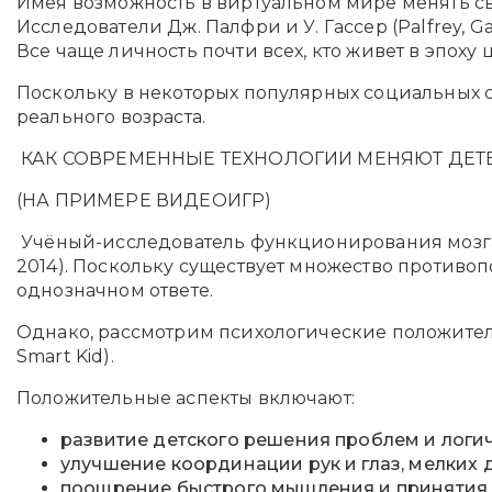
Имея возможность в виртуальном мире менять сво
Исследователи Дж. Палфри и У. Гассер (Palfrey, 
Все чаще личность почти всех, кто живет в эпох
Поскольку в некоторых популярных социальных се
реального возраста.
КАК СОВРЕМЕННЫЕ ТЕХНОЛОГИИ МЕНЯЮТ ДЕ
(НА ПРИМЕРЕ ВИДЕОИГР)
Учёный-исследователь функционирования мозга Д
2014). Поскольку существует множество противоп
однозначном ответе.
Однако, рассмотрим психологические положительн
Smart Kid).
Положительные аспекты включают:
развитие детского решения проблем и логи
улучшение координации рук и глаз, мелких 
поощрение быстрого мышления и принятия