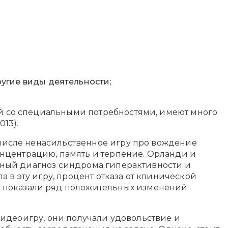
угие виды деятельности;
тей со специальными потребностями, имеют много
13).
м числе ненасильственное игру про вождение
онцентрацию, память и терпение. Орланди и
вичный диагноз синдрома гиперактивности и
ла в эту игру, процент отказа от клинической
е показали ряд положительных изменений
в видеоигру, они получали удовольствие и