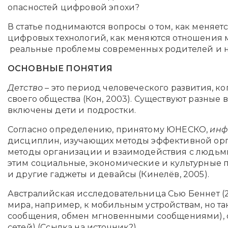
опасностей цифровой эпохи?
В статье поднимаются вопросы о том, как меняе
цифровых технологий, как меняются отношения 
реальные проблемы современных родителей и н
ОСНОВНЫЕ ПОНЯТИЯ
Детство
– это период человеческого развития, к
своего общества (Кон, 2003). Существуют разные 
включены дети и подростки.
Согласно определению, принятому ЮНЕСКО,
инф
дисциплин, изучающих методы эффективной орг
методы организации и взаимодействия с людьми
этим социальные, экономические и культурные
и другие гаджеты и девайсы (Кинелёв, 2005).
Австралийская исследовательница Сью Беннет (20
мира, например, к мобильным устройствам, но т
сообщения, обмен мгновенными сообщениями), об
сетей) (Ссылка на источник?).