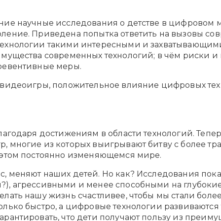
ние научные исследования о детстве в цифровом м
ение. Приведена попытка ответить на вызовы совр
технологии такими интересными и захватывающими
имущества современных технологий; в чём риски и 
превентивные меры.
, видеоигры, положительное влияние цифровых те
лагодаря достижениям в области технологий. Тепер
р, многие из которых выигрывают битву с более 
в этом постоянно изменяющемся мире.
, меняют наших детей. Но как? Исследования пока
, агрессивными и менее способными на глубокие мы
елать нашу жизнь счастливее, чтобы мы стали боле
лько быстро, а цифровые технологии развиваются т
рантировать, что дети получают пользу из преимущ