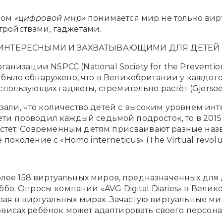
ном
«цифровой мир»
понимается мир не только вир
ройствами, гаджетами.
 ИНТЕРЕСНЫМИ И ЗАХВАТЫВАЮЩИМИ ДЛЯ ДЕТЕЙ
ганизации NSPCC (National Society for the Preventio
было обнаружено, что в Великобритании у каждого т
пользующих гаджеты, стремительно растёт (Gjersoe, 
ли, что количество детей с высоким уровнем инте
 Сети проводил каждый седьмой подросток, то в 2015-
астёт. Современным детям присваивают разные наз
околение с «Homo interneticus» (The Virtual revolut
 более 158 виртуальных миров, предназначенных для
о. Опросы компании «AVG Digital Diaries» в Велико
 играя в виртуальных мирах. Зачастую виртуальные 
висах ребёнок может адаптировать своего персонаж