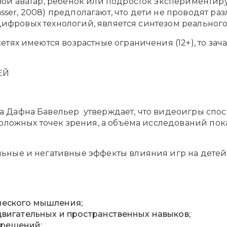
й аватар, ребёнок или подросток экспериментируе
Gasser, 2008) предполагают, что дети не проводят 
у цифровых технологий, является синтезом реальног
тях имеются возрастные ограничения (12+), то зача
ТЕЙ
афна Бавельер утверждает, что видеоигры способс
оложных точек зрения, а объёма исследований пока
ые и негативные эффекты влияния игр на детей от 
ческого мышления;
двигательных и пространственных навыков;
 решений;