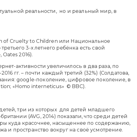
туальной реальности, но и реальный мир, в
n of Cruelty to Children или Национальное
ретьего 3-х летнего ребёнка есть свой
Oates 2016).
рнет-активности увеличилось в два раза, по
2016 гг. – почти каждый третий (32%) (Солдатова,
вания: google-поколение, цифровое поколение, в
ion; «Homo interneticus» © BBC).
 детей, три из которых для детей младшего
британии (AVG, 2014) показали, что среди детей
миры куда красочнее, насыщеннее по содержанию,
а и пространство вокруг на своё усмотрение.