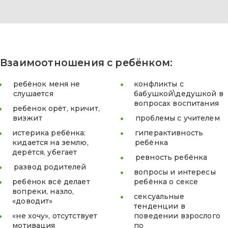
Взаимоотношения с ребёнком:
ребёнок меня не
конфликты с
слушается
бабушкой\дедушкой в
вопросах воспитания
ребёнок орёт, кричит,
визжит
проблемы с учителем
истерика ребёнка:
гиперактивность
кидается на землю,
ребёнка
дерётся, убегает
ревность ребёнка
развод родителей
вопросы и интересы
ребёнок всё делает
ребёнка о сексе
вопреки, назло,
сексуальные
«доводит»
тенденции в
«не хочу», отсутствует
поведении взрослого
мотивация
по