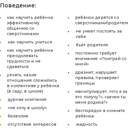
Поведение:
как научить ребёнка
ребёнок дерётся со
эффективному
сверстниками\родител
общению со
не умеет постоять за
сверстниками
себя
как научить учиться
бьёт родителя
как научить ребёнка
постоянно требует
преодолевать
внимания: «Поиграй со
трудности и не
мной»
сдаваться
дразнит, нарушает
узнать, какие
правила, проверяет
отношения сложились
границы
в коллективе у ребёнка
(в саду, в школе)
манипулирует, «что я за
это получу?», «зачем ты
дурная компания
меня родила?»
«не хочу в школу»
беспорядок в комнате
безволие
ребёнка
отсутствие интересов
жадность