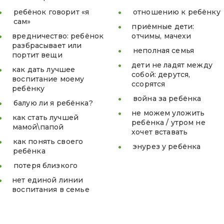
ребёнок говорит «я
отношению к ребёнку
сам»
приёмные дети:
вредничество: ребёнок
отчимы, мачехи
разбрасывает или
неполная семья
портит вещи
дети не ладят между
как дать лучшее
собой: дерутся,
воспитание моему
ссорятся
ребёнку
война за ребёнка
балую ли я ребёнка?
не можем уложить
как стать лучшей
ребёнка / утром не
мамой\папой
хочет вставать
как понять своего
энурез у ребёнка
ребёнка
потеря близкого
нет единой линии
воспитания в семье